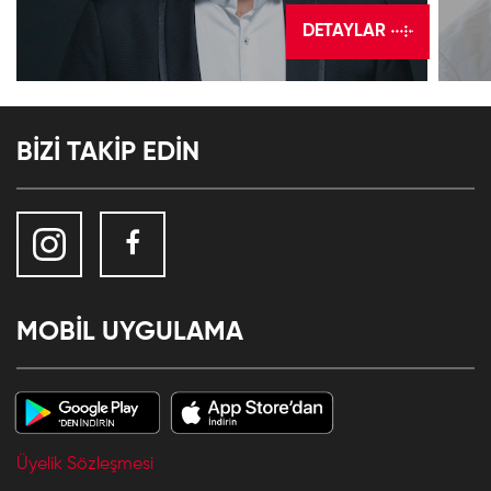
DETAYLAR
BİZİ TAKİP EDİN
MOBİL UYGULAMA
Üyelik Sözleşmesi