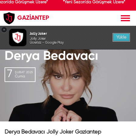
ezon'da Görüşmek Üzere*
*Yeni Sezon'da Görüşmek Üzere*
GAZİANTEP
GEÇMİŞ ETKİNLİK
×
Jolly Joker
Yükle
Jolly Joker
Ücretsiz - Google Play
Derya Bedavacı
7
ŞUBAT 2025
Cuma
Derya Bedavacı Jolly Joker Gaziantep