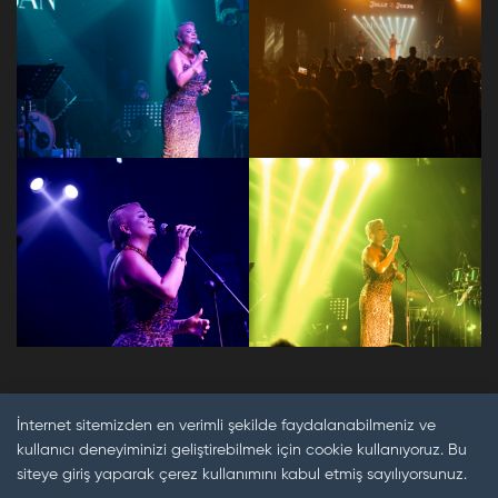
İnternet sitemizden en verimli şekilde faydalanabilmeniz ve
kullanıcı deneyiminizi geliştirebilmek için cookie kullanıyoruz. Bu
siteye giriş yaparak çerez kullanımını kabul etmiş sayılıyorsunuz.