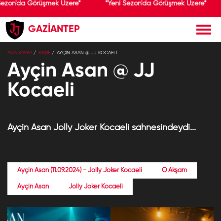
Sezon'da Görüşmek Üzere*
*Yeni Sezon'da Görüşmek Üzere*
GAZİANTEP
×
ANA SAYFA
KEŞİF
AYÇIN ASAN @ JJ KOCAELI
Jolly Joker
Yükle
Jolly Joker
Ayçin Asan @ JJ
Ücretsiz - Google Play
Kocaeli
Ayçin Asan Jolly Joker Kocaeli sahnesindeydi...
Ayçin Asan (11.09.2024) - Jolly Joker Kocaeli
O Akşam
Ayçin Asan
Jolly Joker Kocaeli