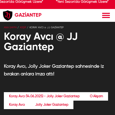
 Sezon'da Görüşmek Üzere*
*Yeni Sezon'da Görüşmek Üzere*
GAZİANTEP
×
ANA SAYFA
KEŞİF
KORAY AVCI @ JJ GAZIANTEP
Jolly Joker
Yükle
Jolly Joker
Koray Avcı @ JJ
Ücretsiz - Google Play
Gaziantep
Koray Avcı, Jolly Joker Gaziantep sahnesinde iz
bırakan anlara imza attı!
Koray Avcı (14.06.2025) - Jolly Joker Gaziantep
O Akşam
Koray Avcı
Jolly Joker Gaziantep