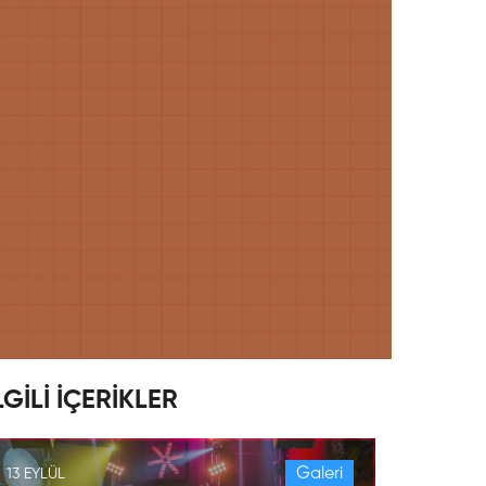
LGİLİ İÇERİKLER
Galeri
13 EYLÜL