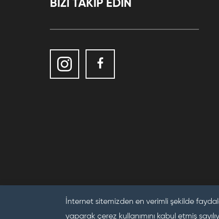
BİZİ TAKİP EDİN
İnternet sitemizden en verimli şekilde faydal
yaparak çerez kullanımını kabul etmiş sayılı