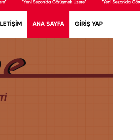
re*
*Yeni Sezon'da Görüşmek Üzere*
*Yeni Sezon'da Gör
İLETİŞİM
ANA SAYFA
GİRİŞ YAP