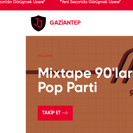
zon'da Görüşmek Üzere*
*Yeni Sezon'da Görüşmek Üzere*
GAZİANTEP
ANA SAYFA
Mixtape 90'lar
Pop Parti
TAKIP ET