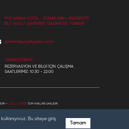
THE ARENA HOTEL - KONAK MAH. ÜNIVERSITE
BLV. NO:5/1 ŞAHINBEY, GAZIANTEP, TÜRKIYE
gaziantep@jollyjoker.com.tr
+908502178879
REZERVASYON VE BILGI IÇIN ÇALIŞMA
SAATLERIMIZ: 10:30 - 22:00
2019 —
JOLLY JOKER
TÜM HAKLARI SAKLIDIR.
kullanıyoruz. Bu siteye giriş
Tamam