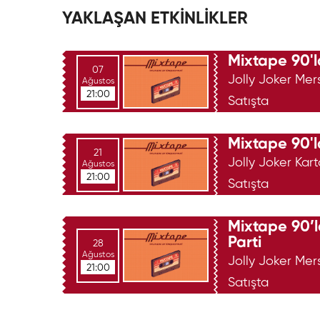
YAKLAŞAN ETKİNLİKLER
Mixtape 90'l
07
Jolly Joker Mer
Ağustos
21:00
Satışta
Mixtape 90'l
21
Jolly Joker Kart
Ağustos
21:00
Satışta
Mixtape 90’l
Parti
28
Ağustos
Jolly Joker Mer
21:00
Satışta