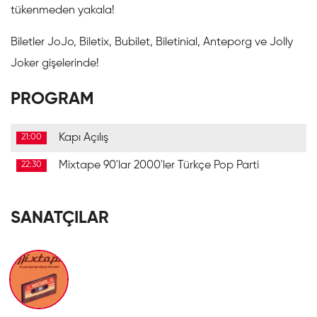
tükenmeden yakala!
Biletler JoJo, Biletix, Bubilet, Biletinial, Anteporg ve Jolly
Joker gişelerinde!
PROGRAM
Kapı Açılış
21:00
Mixtape 90'lar 2000'ler Türkçe Pop Parti
22:30
SANATÇILAR