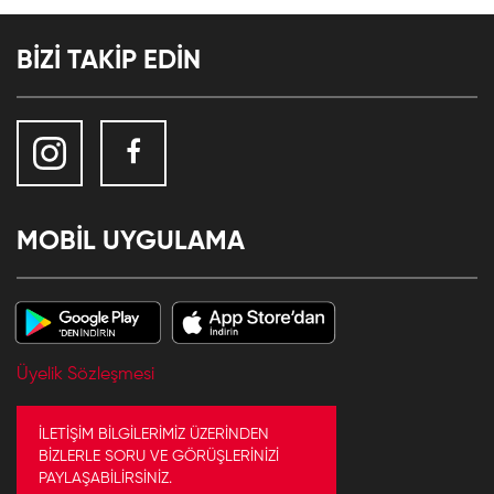
BİZİ TAKİP EDİN
MOBİL UYGULAMA
Üyelik Sözleşmesi
İLETİŞİM BİLGİLERİMİZ ÜZERİNDEN
BİZLERLE SORU VE GÖRÜŞLERİNİZİ
PAYLAŞABİLİRSİNİZ.