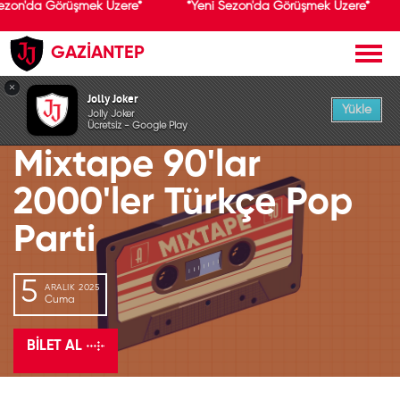
ezon'da Görüşmek Üzere*
*Yeni Sezon'da Görüşmek Üzere*
GAZİANTEP
GEÇMİŞ ETKİNLİK
×
Jolly Joker
Yükle
Jolly Joker
Ücretsiz - Google Play
Mixtape 90'lar
2000'ler Türkçe Pop
Parti
5
ARALIK 2025
Cuma
BILET AL