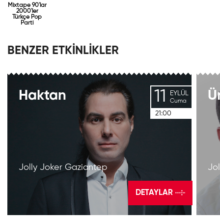
Mixtape 90'lar
2000'ler
Türkçe Pop
Parti
BENZER ETKİNLİKLER
11
Haktan
Ü
EYLÜL
Cuma
21:00
Jolly Joker Gaziantep
Jo
DETAYLAR