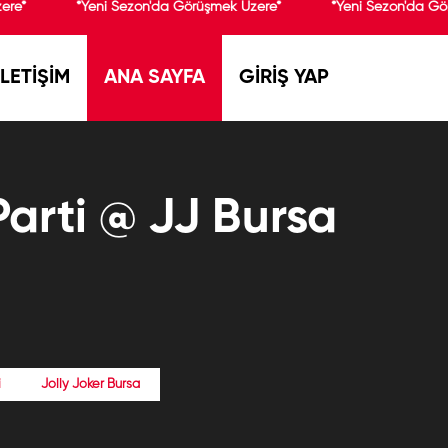
ere*
*Yeni Sezon'da Görüşmek Üzere*
*Yeni Sezon'da Gö
İLETİŞİM
ANA SAYFA
GİRİŞ YAP
Parti @ JJ Bursa
i
Jolly Joker Bursa