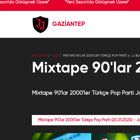
ezon'da Görüşmek Üzere*
*Yeni Sezon'da Görüşmek Üzere*
GAZİANTEP
ANA SAYFA
KEŞİF
MIXTAPE 90'LAR 2000'LER TÜRKÇE POP PARTI @ JJ B
Mixtape 90'lar 
Mixtape 90'lar 2000'ler Türkçe Pop Parti Jo
Mixtape 90'lar 2000'ler Türkçe Pop Parti (25.01.2025) - J