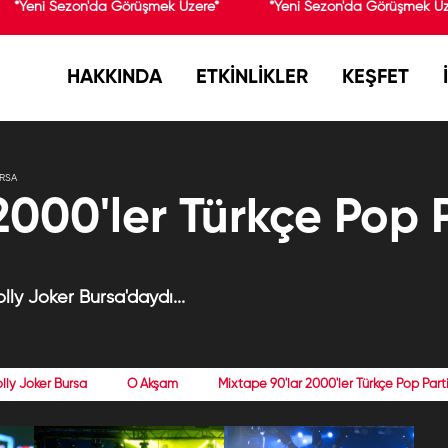
*Yeni Sezon'da Görüşmek Üzere*
*Yeni Sezon'da Görüşmek Üz
HAKKINDA
ETKİNLİKLER
KEŞFET
URSA
2000'ler Türkçe Pop 
lly Joker Bursa'daydı...
olly Joker Bursa
O Akşam
Mixtape 90'lar 2000'ler Türkçe Pop Part